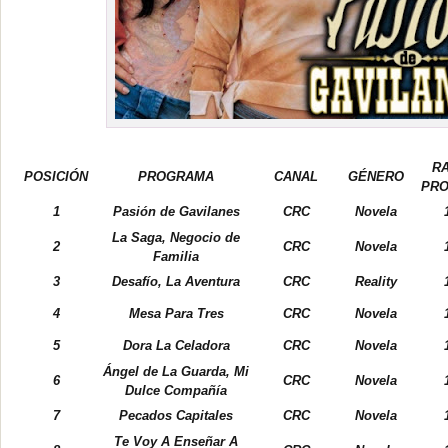
RA
POSICIÓN
PROGRAMA
CANAL
GÉNERO
PRO
1
Pasión de Gavilanes
CRC
Novela
La Saga, Negocio de
2
CRC
Novela
Familia
3
Desafío, La Aventura
CRC
Reality
4
Mesa Para Tres
CRC
Novela
5
Dora La Celadora
CRC
Novela
Ángel de La Guarda, Mi
6
CRC
Novela
Dulce Compañía
7
Pecados Capitales
CRC
Novela
Te Voy A Enseñar A