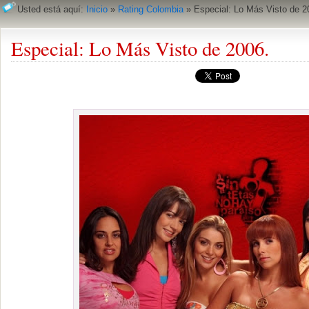
Usted está aquí:
Inicio
»
Rating Colombia
»
Especial: Lo Más Visto de 2
Especial: Lo Más Visto de 2006.