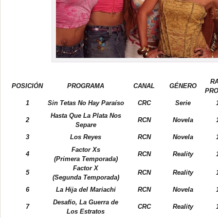
RA
POSICIÓN
PROGRAMA
CANAL
GÉNERO
PRO
1
Sin Tetas No Hay Paraíso
CRC
Serie
Hasta Que La Plata Nos
2
RCN
Novela
Separe
3
Los Reyes
RCN
Novela
Factor Xs
4
RCN
Reality
(Primera Temporada)
Factor X
5
RCN
Reality
(Segunda Temporada)
6
La Hija del Mariachi
RCN
Novela
Desafío, La Guerra de
7
CRC
Reality
Los Estratos