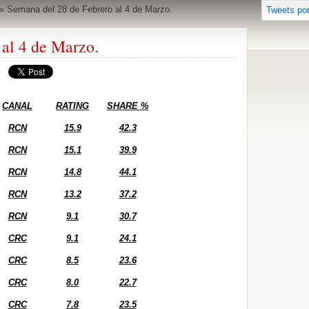
»
Semana del 28 de Febrero al 4 de Marzo.
Tweets po
 al 4 de Marzo.
CANAL
RATING
SHARE %
RCN
15.9
42.3
RCN
15.1
39.9
RCN
14.8
44.1
RCN
13.2
37.2
RCN
9.1
30.7
CRC
9.1
24.1
CRC
8.5
23.6
CRC
8.0
22.7
CRC
7.8
23.5