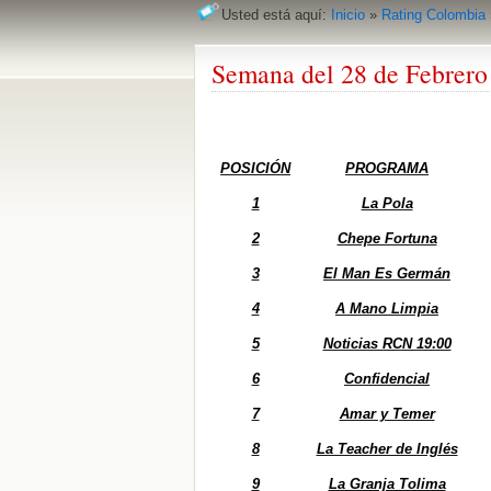
Usted está aquí:
Inicio
»
Rating Colombia
Semana del 28 de Febrero
POSICIÓN
PROGRAMA
1
La Pola
2
Chepe Fortuna
3
El Man Es Germán
4
A Mano Limpia
5
Noticias RCN 19:00
6
Confidencial
7
Amar y Temer
8
La Teacher de Inglés
9
La Granja Tolima