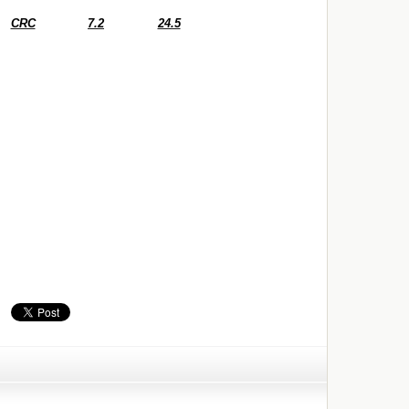
CRC
7.2
24.5