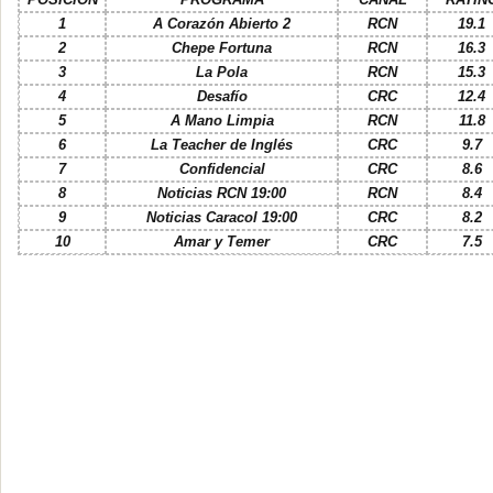
1
A Corazón Abierto 2
RCN
19.1
2
Chepe Fortuna
RCN
16.3
3
La Pola
RCN
15.3
4
Desafío
CRC
12.4
5
A Mano Limpia
RCN
11.8
6
La Teacher de Inglés
CRC
9.7
7
Confidencial
CRC
8.6
8
Noticias RCN 19:00
RCN
8.4
9
Noticias Caracol 19:00
CRC
8.2
10
Amar y Temer
CRC
7.5