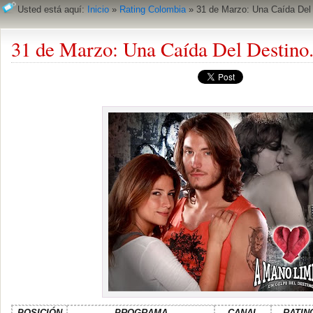
Usted está aquí:
Inicio
»
Rating Colombia
»
31 de Marzo: Una Caída Del 
31 de Marzo: Una Caída Del Destino
POSICIÓN
PROGRAMA
CANAL
RATIN