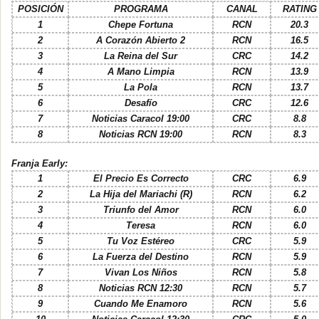
POSICIÓN
PROGRAMA
CANAL
RATING
1
Chepe Fortuna
RCN
20.3
2
A Corazón Abierto 2
RCN
16.5
3
La Reina del Sur
CRC
14.2
4
A Mano Limpia
RCN
13.9
5
La Pola
RCN
13.7
6
Desafío
CRC
12.6
7
Noticias Caracol 19:00
CRC
8.8
8
Noticias RCN 19:00
RCN
8.3
Franja Early:
1
El Precio Es Correcto
CRC
6.9
2
La Hija del Mariachi (R)
RCN
6.2
3
Triunfo del Amor
RCN
6.0
4
Teresa
RCN
6.0
5
Tu Voz Estéreo
CRC
5.9
6
La Fuerza del Destino
RCN
5.9
7
Vivan Los Niños
RCN
5.8
8
Noticias RCN 12:30
RCN
5.7
9
Cuando Me Enamoro
RCN
5.6