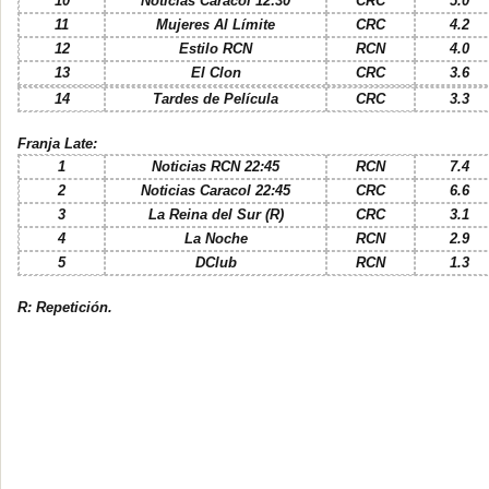
10
Noticias Caracol 12:30
CRC
5.0
11
Mujeres Al Límite
CRC
4.2
12
Estilo RCN
RCN
4.0
13
El Clon
CRC
3.6
14
Tardes de Película
CRC
3.3
Franja Late:
1
Noticias RCN 22:45
RCN
7.4
2
Noticias Caracol 22:45
CRC
6.6
3
La Reina del Sur (R)
CRC
3.1
4
La Noche
RCN
2.9
5
DClub
RCN
1.3
R: Repetición.