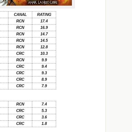
CANAL
RATING
RCN
17.4
RCN
16.9
RCN
14.7
RCN
14.5
RCN
12.8
CRC
10.3
RCN
9.9
CRC
9.4
CRC
9.3
CRC
8.9
CRC
7.9
RCN
7.4
CRC
5.3
CRC
3.6
CRC
1.8