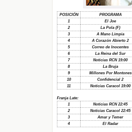
POSICIÓN
PROGRAMA
1
El Joe
2
La Pola (F)
3
A Mano Limpia
4
A Corazón Abierto 2
5
Correo de Inocentes
6
La Reina del Sur
7
Noticias RCN 19:00
8
La Bruja
9
Millones Por Montones
10
Confidencial 2
11
Noticias Caracol 19:00
Franja Late:
1
Noticias RCN 22:45
2
Noticias Caracol 22:45
3
Amar y Temer
4
El Radar