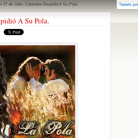
»
27 de Julio: Colombia Despidió A Su Pola.
Tweets po
pidió A Su Pola.