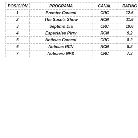
POSICIÓN
PROGRAMA
CANAL
RATING
1
Premier Caracol
CRC
12.6
2
The Suso's Show
RCN
11.6
3
Séptimo Día
CRC
10.6
4
Especiales Pirry
RCN
9.2
5
Noticias Caracol
CRC
8.2
6
Noticias RCN
RCN
8.2
7
Noticiero NP&
CRC
7.3