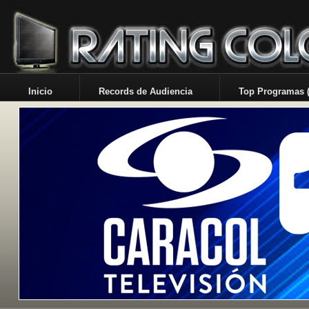
Inicio
Records de Audiencia
Top Programas (