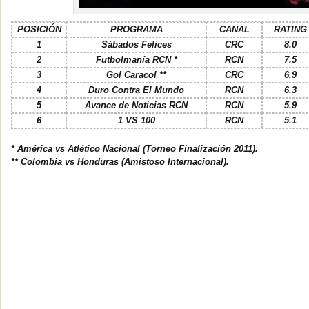
POSICIÓN
PROGRAMA
CANAL
RATING
1
Sábados Felices
CRC
8.0
2
Futbolmanía RCN *
RCN
7.5
3
Gol Caracol **
CRC
6.9
4
Duro Contra El Mundo
RCN
6.3
5
Avance de Noticias RCN
RCN
5.9
6
1 VS 100
RCN
5.1
* América vs Atlético Nacional (Torneo Finalización 2011).
** Colombia vs Honduras (Amistoso Internacional).