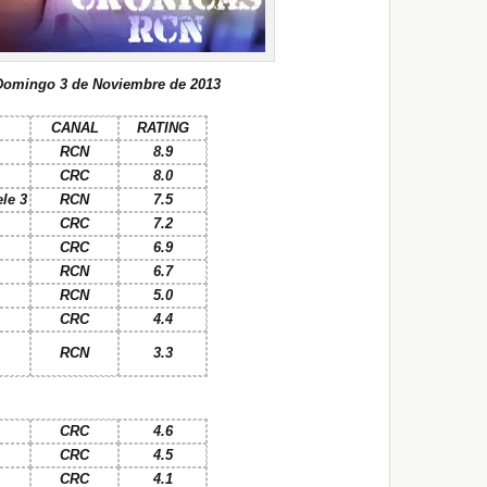
Domingo 3 de Noviembre de 2013
CANAL
RATING
RCN
8.9
CRC
8.0
le 3
RCN
7.5
CRC
7.2
CRC
6.9
RCN
6.7
RCN
5.0
CRC
4.4
RCN
3.3
CRC
4.6
CRC
4.5
CRC
4.1