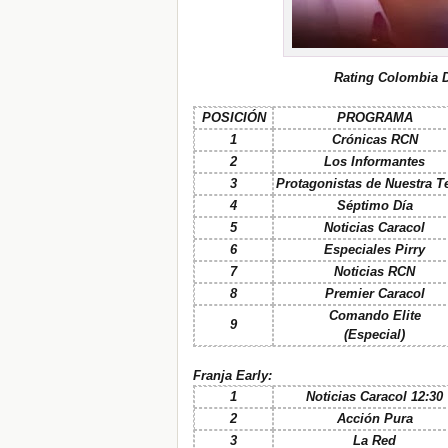
Rating Colombia 
POSICIÓN
PROGRAMA
1
Crónicas RCN
2
Los Informantes
3
Protagonistas de Nuestra Te
4
Séptimo Día
5
Noticias Caracol
6
Especiales Pirry
7
Noticias RCN
8
Premier Caracol
Comando Elite
9
(Especial)
Franja Early:
1
Noticias Caracol 12:30
2
Acción Pura
3
La Red