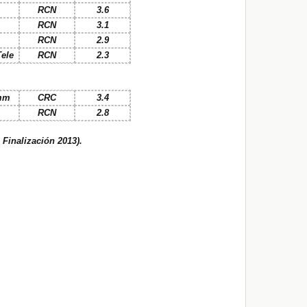
RCN
3.6
RCN
3.1
RCN
2.9
ele
RCN
2.3
imm
CRC
3.4
RCN
2.8
 Finalización 2013).