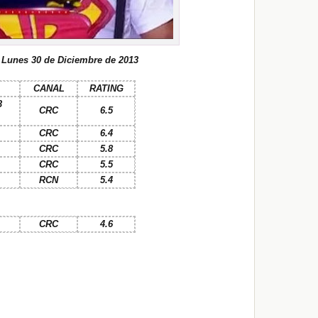
 Lunes 30 de Diciembre de 2013
CANAL
RATING
3
CRC
6.5
CRC
6.4
CRC
5.8
CRC
5.5
RCN
5.4
CRC
4.6