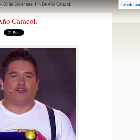
»
30 de Diciembre: Fin De Año Caracol.
Tweets po
Año Caracol.