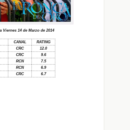
a Viernes 14 de Marzo de 2014
CANAL
RATING
CRC
12.0
CRC
9.6
RCN
7.5
RCN
6.9
CRC
6.7