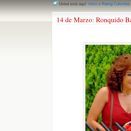
Usted está aquí:
Inicio
»
Rating Colombia
14 de Marzo: Ronquido Ba