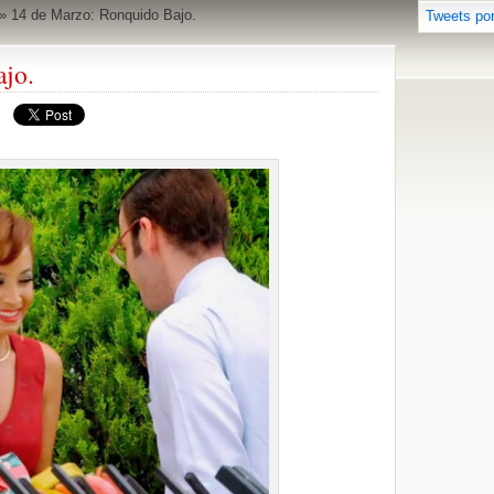
»
14 de Marzo: Ronquido Bajo.
Tweets po
jo.