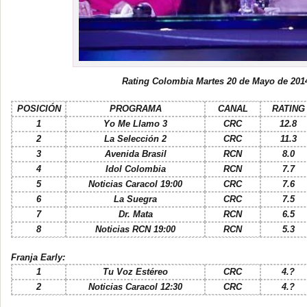
R
ating Colombia Martes 20 de Mayo de 201
POSICIÓN
PROGRAMA
CANAL
RATING
1
Yo Me Llamo 3
CRC
12.8
2
La Selección 2
CRC
11.3
3
Avenida Brasil
RCN
8.0
4
Idol Colombia
RCN
7.7
5
Noticias Caracol 19:00
CRC
7.6
6
La Suegra
CRC
7.5
7
Dr. Mata
RCN
6.5
8
Noticias RCN 19:00
RCN
5.3
Franja Early:
1
Tu Voz Estéreo
CRC
4.?
2
Noticias Caracol 12:30
CRC
4.?