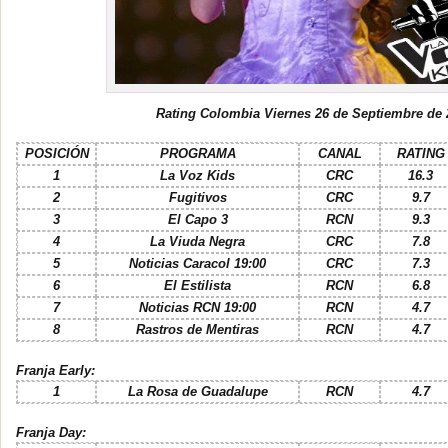
R
ating Colombia Viernes 26 de Septiembre de 
POSICIÓN
PROGRAMA
CANAL
RATING
1
La Voz Kids
CRC
16.3
2
Fugitivos
CRC
9.7
3
El Capo 3
RCN
9.3
4
La Viuda Negra
CRC
7.8
5
Noticias Caracol 19:00
CRC
7.3
6
El Estilista
RCN
6.8
7
Noticias RCN 19:00
RCN
4.7
8
Rastros de Mentiras
RCN
4.7
Franja Early:
1
La Rosa de Guadalupe
RCN
4.7
Franja Day: