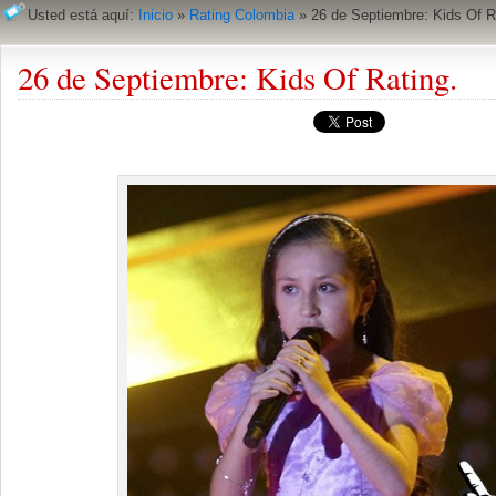
Usted está aquí:
Inicio
»
Rating Colombia
»
26 de Septiembre: Kids Of R
26 de Septiembre: Kids Of Rating.