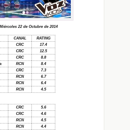
Miércoles 22 de Octubre de 2014
CANAL
RATING
CRC
17.4
CRC
12.5
CRC
8.8
a
RCN
8.4
CRC
7.3
RCN
6.7
RCN
6.4
RCN
4.5
CRC
5.6
CRC
4.6
RCN
4.5
RCN
4.4