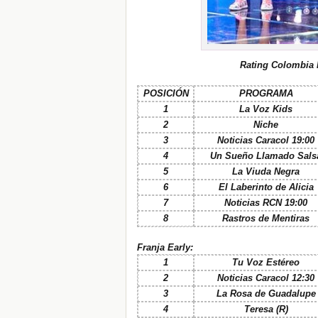
R
ating Colombia 
POSICIÓN
PROGRAMA
1
La Voz Kids
2
Niche
3
Noticias Caracol 19:00
4
Un Sueño Llamado Sals
5
La Viuda Negra
6
El Laberinto de Alicia
7
Noticias RCN 19:00
8
Rastros de Mentiras
Franja Early:
1
Tu Voz Estéreo
2
Noticias Caracol 12:30
3
La Rosa de Guadalupe
4
Teresa (R)