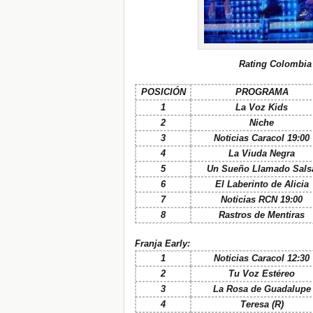
R
ating Colombia
POSICIÓN
PROGRAMA
1
La Voz Kids
2
Niche
3
Noticias Caracol 19:00
4
La Viuda Negra
5
Un Sueño Llamado Sals
6
El Laberinto de Alicia
7
Noticias RCN 19:00
8
Rastros de Mentiras
Franja Early:
1
Noticias Caracol 12:30
2
Tu Voz Estéreo
3
La Rosa de Guadalupe
4
Teresa (R)