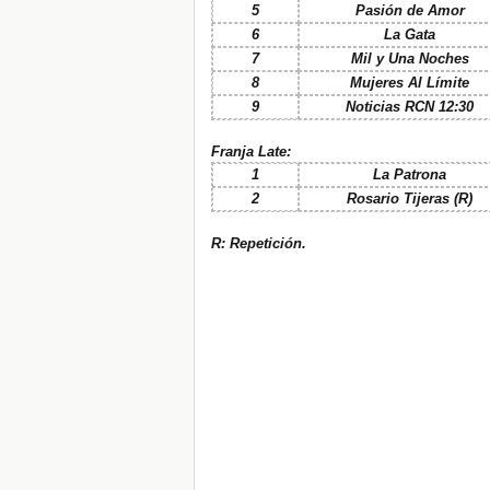
5
Pasión de Amor
6
La Gata
7
Mil y Una Noches
8
Mujeres Al Límite
9
Noticias RCN 12:30
Franja Late:
1
La Patrona
2
Rosario Tijeras (R)
R: Repetición.