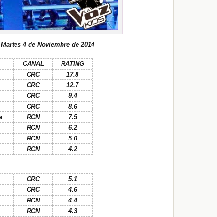
 Martes 4 de Noviembre de 2014
CANAL
RATING
CRC
17.8
CRC
12.7
CRC
9.4
CRC
8.6
a
RCN
7.5
RCN
6.2
RCN
5.0
RCN
4.2
CRC
5.1
CRC
4.6
RCN
4.4
RCN
4.3