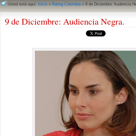
Usted está aquí:
Inicio
»
Rating Colombia
»
9 de Diciembre: Audiencia N
9 de Diciembre: Audiencia Negra.