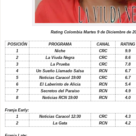
Rating Colombia Martes 9 de Diciembre de 2
POSICIÓN
PROGRAMA
CANAL
RATING
1
Niche
CRC
9.9
2
La Viuda Negra
CRC
8.6
3
La Prueba
CRC
7.8
4
Un Sueño Llamado Salsa
RCN
6.7
5
Noticias Caracol 19:00
CRC
6.7
6
El Laberinto de Alicia
RCN
5.4
7
Secretos del Paraíso
RCN
4.9
8
Noticias RCN 19:00
RCN
4.0
Franja Early:
1
Noticias Caracol 12:30
CRC
4.3
2
La Gata
RCN
4.2
Franja Late: