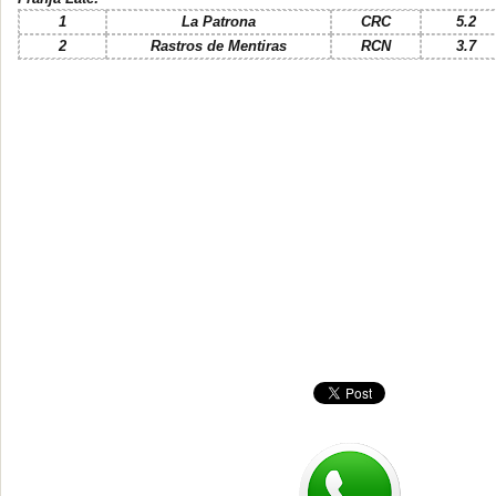
1
La Patrona
CRC
5.2
2
Rastros de Mentiras
RCN
3.7