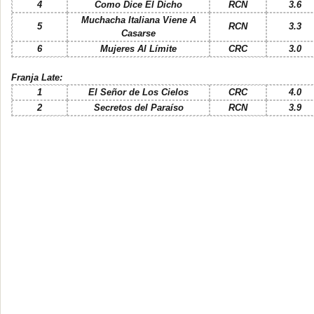
4
Como Dice El Dicho
RCN
3.6
Muchacha Italiana Viene A
5
RCN
3.3
Casarse
6
Mujeres Al Límite
CRC
3.0
Franja Late:
1
El Señor de Los Cielos
CRC
4.0
2
Secretos del Paraíso
RCN
3.9