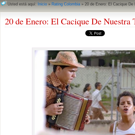
Usted está aquí:
Inicio
»
Rating Colombia
»
20 de Enero: El Cacique De 
20 de Enero: El Cacique De Nuestra 