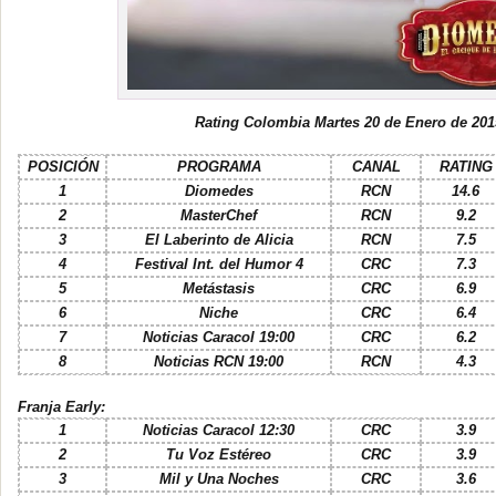
Rating Colombia Martes 20 de Enero de 201
POSICIÓN
PROGRAMA
CANAL
RATING
1
Diomedes
RCN
14.6
2
MasterChef
RCN
9.2
3
El Laberinto de Alicia
RCN
7.5
4
Festival Int. del Humor 4
CRC
7.3
5
Metástasis
CRC
6.9
6
Niche
CRC
6.4
7
Noticias Caracol 19:00
CRC
6.2
8
Noticias RCN 19:00
RCN
4.3
Franja Early:
1
Noticias Caracol 12:30
CRC
3.9
2
Tu Voz Estéreo
CRC
3.9
3
Mil y Una Noches
CRC
3.6