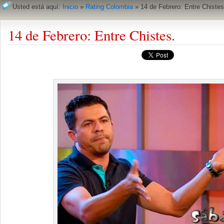
Usted está aquí:
Inicio
»
Rating Colombia
»
14 de Febrero: Entre Chistes
14 de Febrero: Entre Chistes.