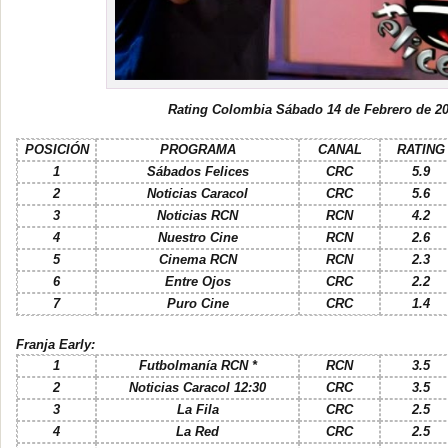
Rating Colombia Sábado 14 de Febrero de 2
POSICIÓN
PROGRAMA
CANAL
RATING
1
Sábados Felices
CRC
5.9
2
Noticias Caracol
CRC
5.6
3
Noticias RCN
RCN
4.2
4
Nuestro Cine
RCN
2.6
5
Cinema RCN
RCN
2.3
6
Entre Ojos
CRC
2.2
7
Puro Cine
CRC
1.4
Franja Early:
1
Futbolmanía RCN *
RCN
3.5
2
Noticias Caracol 12:30
CRC
3.5
3
La Fila
CRC
2.5
4
La Red
CRC
2.5