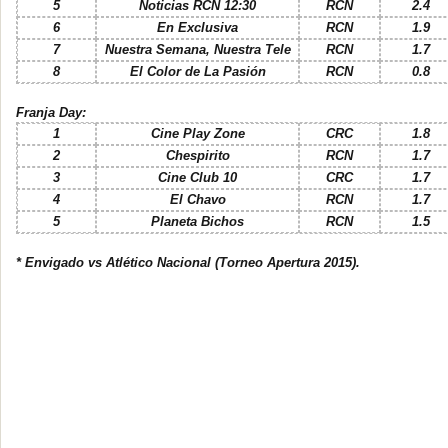
5
Noticias RCN 12:30
RCN
2.4
6
En Exclusiva
RCN
1.9
7
Nuestra Semana, Nuestra Tele
RCN
1.7
8
El Color de La Pasión
RCN
0.8
Franja Day:
1
Cine Play Zone
CRC
1.8
2
Chespirito
RCN
1.7
3
Cine Club 10
CRC
1.7
4
El Chavo
RCN
1.7
5
Planeta Bichos
RCN
1.5
* Envigado vs Atlético Nacional (Torneo Apertura 2015).