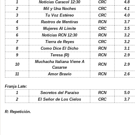
1
Noticias Caracol 12:30
CRC
4.8
2
Mil y Una Noches
CRC
4.1
3
Tu Voz Estéreo
CRC
4.0
4
Rastros de Mentiras
RCN
3.7
5
Mujeres Al Límite
CRC
3.5
6
Noticias RCN 12:30
RCN
3.2
7
Tierra de Reyes
CRC
3.2
8
Como Dice El Dicho
RCN
3.1
9
Teresa (R)
RCN
2.9
Muchacha Italiana Viene A
10
RCN
2.9
Casarse
11
Amor Bravío
RCN
2.6
Franja Late:
1
Secretos del Paraíso
RCN
5.0
2
El Señor de Los Cielos
CRC
3.7
R: Repetición.