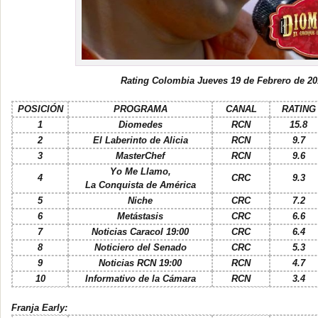
Rating Colombia Jueves 19 de Febrero de 20
POSICIÓN
PROGRAMA
CANAL
RATING
1
Diomedes
RCN
15.8
2
El Laberinto de Alicia
RCN
9.7
3
MasterChef
RCN
9.6
Yo Me Llamo,
4
CRC
9.3
La Conquista de América
5
Niche
CRC
7.2
6
Metástasis
CRC
6.6
7
Noticias Caracol 19:00
CRC
6.4
8
Noticiero del Senado
CRC
5.3
9
Noticias RCN 19:00
RCN
4.7
10
Informativo de la Cámara
RCN
3.4
Franja Early: