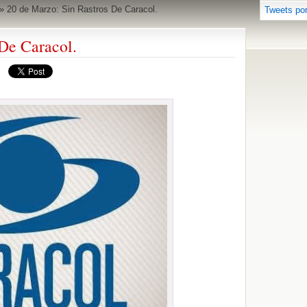
»
20 de Marzo: Sin Rastros De Caracol.
Tweets po
De Caracol.