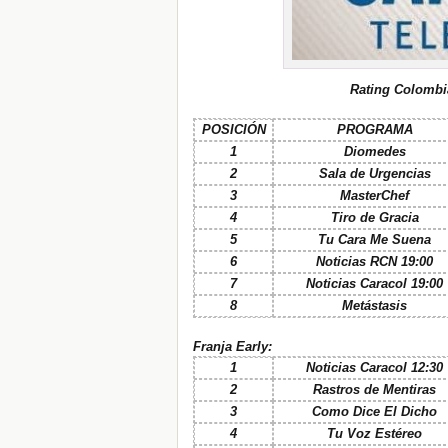
Rating Colombi
POSICIÓN
PROGRAMA
1
Diomedes
2
Sala de Urgencias
3
MasterChef
4
Tiro de Gracia
5
Tu Cara Me Suena
6
Noticias RCN 19:00
7
Noticias Caracol 19:00
8
Metástasis
Franja Early:
1
Noticias Caracol 12:30
2
Rastros de Mentiras
3
Como Dice El Dicho
4
Tu Voz Estéreo