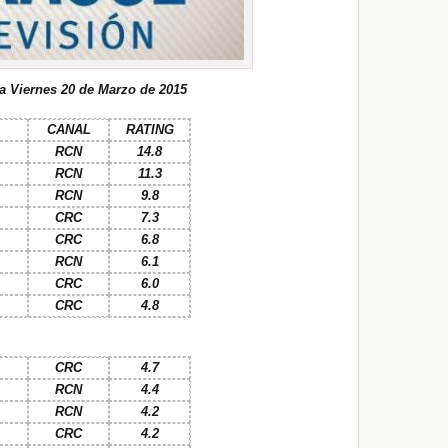
a Viernes 20 de Marzo de 2015
CANAL
RATING
RCN
14.8
RCN
11.3
RCN
9.8
CRC
7.3
CRC
6.8
RCN
6.1
CRC
6.0
CRC
4.8
CRC
4.7
RCN
4.4
RCN
4.2
CRC
4.2