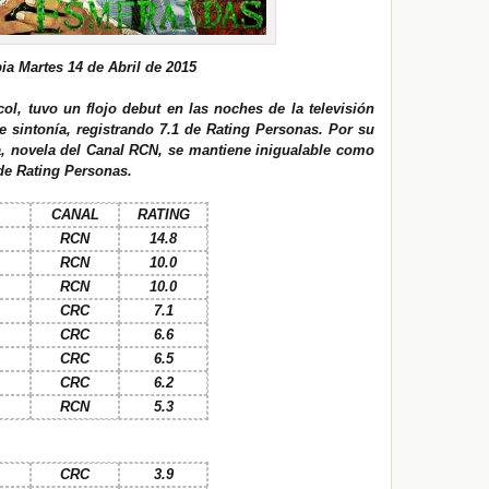
a Martes 14 de Abril de 2015
ol, t
uvo un flojo debut en las noches de la televisión
e sintonía, registrando 7.1 de Rating Personas.
Por su
a, novela del Canal RCN
, se mantiene inigualable como
de Rating Personas.
CANAL
RATING
RCN
14.8
RCN
10.0
RCN
10.0
CRC
7.1
CRC
6.6
CRC
6.5
CRC
6.2
RCN
5.3
CRC
3.9