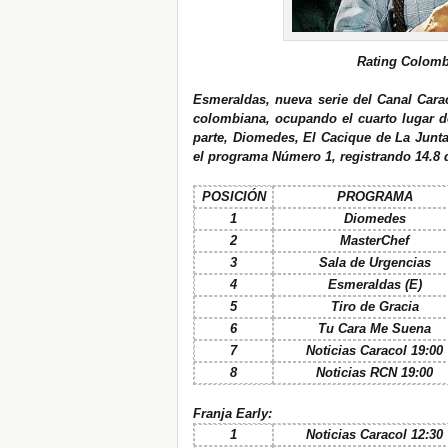
Rating Colombi
Esmeraldas, nueva serie del Canal Carac
colombiana, ocupando el cuarto lugar d
parte
,
Diomedes
, El Cacique de La Junt
el programa Número 1, registrando 14.8 
POSICIÓN
PROGRAMA
1
Diomedes
2
MasterChef
3
Sala de Urgencias
4
Esmeraldas (E)
5
Tiro de Gracia
6
Tu Cara Me Suena
7
Noticias Caracol 19:00
8
Noticias RCN 19:00
Franja Early:
1
Noticias Caracol 12:30