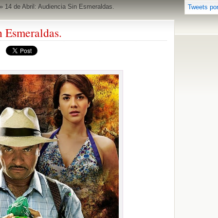
»
14 de Abril: Audiencia Sin Esmeraldas.
Tweets po
n Esmeraldas.