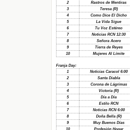
2
Rastros de Mentiras
3
Teresa (R)
4
Como Dice El Dicho
5
La Vida Sigue
6
Tu Voz Estéreo
7
Noticias RCN 12:30
8
Señora Acero
9
Tierra de Reyes
10
Mujeres Al Límite
Franja Day:
1
Noticias Caracol 6:00
2
Santa Diabla
3
Corona de Lágrimas
4
Victoria (R)
5
Día a Día
6
Estilo RCN
7
Noticias RCN 6:00
8
Doña Bella (R)
9
Muy Buenos Días
10
Profesión Hogar