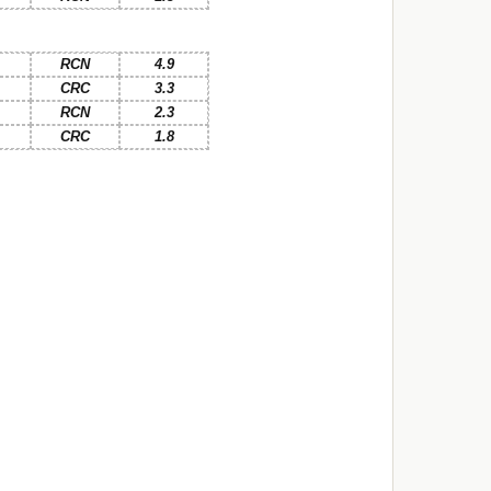
RCN
4.9
CRC
3.3
RCN
2.3
CRC
1.8