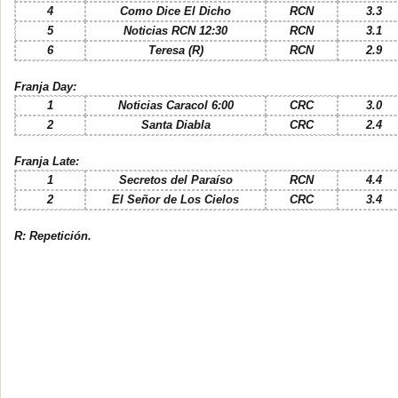
4
Como Dice El Dicho
RCN
3.3
5
Noticias RCN 12:30
RCN
3.1
6
Teresa (R)
RCN
2.9
Franja Day:
1
Noticias Caracol 6:00
CRC
3.0
2
Santa Diabla
CRC
2.4
Franja Late:
1
Secretos del Paraíso
RCN
4.4
2
El Señor de Los Cielos
CRC
3.4
R: Repetición.