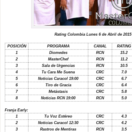
Rating Colombia Lunes 6 de Abril de 2015
POSICIÓN
PROGRAMA
CANAL
RATING
1
Diomedes
RCN
15.2
2
MasterChef
RCN
11.2
3
Sala de Urgencias
RCN
10.5
4
Tu Cara Me Suena
CRC
7.0
5
Noticias Caracol 19:00
CRC
6.7
6
Tiro de Gracia
CRC
6.4
7
Metástasis
CRC
5.8
8
Noticias RCN 19:00
RCN
5.0
Franja Early:
1
Tu Voz Estéreo
CRC
4.3
2
Noticias Caracol 12:30
CRC
4.2
3
Rastros de Mentiras
RCN
3.5