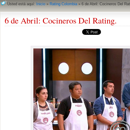
Usted está aquí:
Inicio
»
Rating Colombia
»
6 de Abril: Cocineros Del Rat
6 de Abril: Cocineros Del Rating.