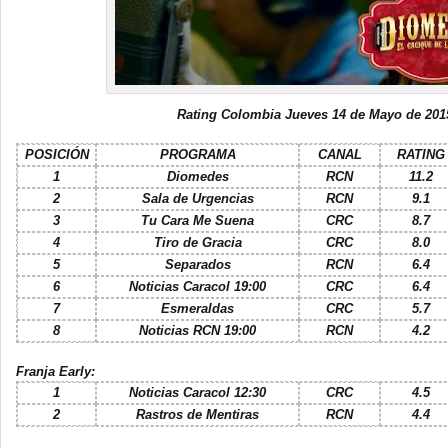
Rating Colombia Jueves 14 de Mayo de 201
POSICIÓN
PROGRAMA
CANAL
RATING
1
Diomedes
RCN
11.2
2
Sala de Urgencias
RCN
9.1
3
Tu Cara Me Suena
CRC
8.7
4
Tiro de Gracia
CRC
8.0
5
Separados
RCN
6.4
6
Noticias Caracol 19:00
CRC
6.4
7
Esmeraldas
CRC
5.7
8
Noticias RCN 19:00
RCN
4.2
Franja Early:
1
Noticias Caracol 12:30
CRC
4.5
2
Rastros de Mentiras
RCN
4.4