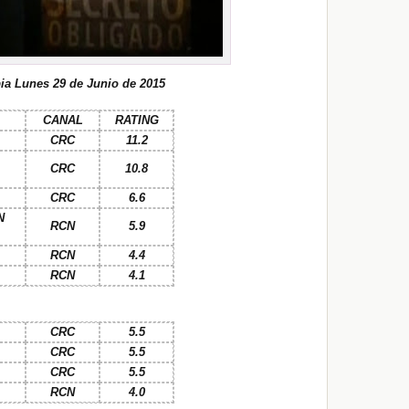
ia Lunes 29 de Junio de 2015
CANAL
RATING
CRC
11.2
CRC
10.8
CRC
6.6
N
RCN
5.9
RCN
4.4
RCN
4.1
CRC
5.5
CRC
5.5
CRC
5.5
RCN
4.0