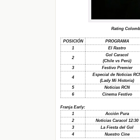
Rating Colomb
POSICIÓN
PROGRAMA
1
El Rastro
Gol Caracol
2
(Chile vs Perú)
3
Festivo Premier
Especial de Noticias RC
4
(Lady Mi Historia)
5
Noticias RCN
6
Cinema Festivo
Franja Early:
1
Acción Pura
2
Noticias Caracol 12:30
3
La Fiesta del Gol
4
Nuestro Cine