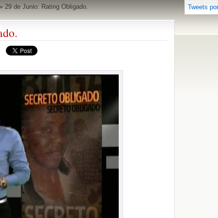
»
29 de Junio: Rating Obligado.
Tweets po
ado.