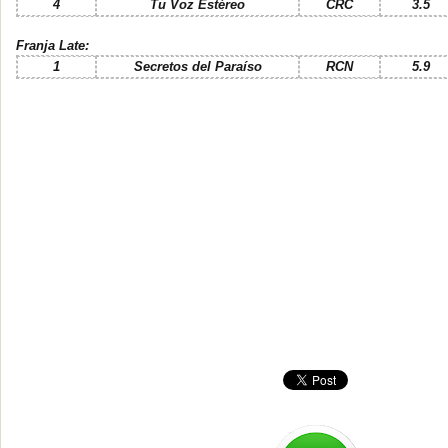
4
Tu Voz Estéreo
CRC
3.5
Franja Late:
1
Secretos del Paraíso
RCN
5.9