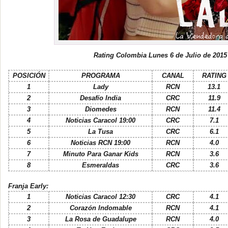
Rating Colombia Lunes 6 de Julio de 2015
POSICIÓN
PROGRAMA
CANAL
RATING
1
Lady
RCN
13.1
2
Desafío India
CRC
11.9
3
Diomedes
RCN
11.4
4
Noticias Caracol 19:00
CRC
7.1
5
La Tusa
CRC
6.1
6
Noticias RCN 19:00
RCN
4.0
7
Minuto Para Ganar Kids
RCN
3.6
8
Esmeraldas
CRC
3.6
Franja Early:
1
Noticias Caracol 12:30
CRC
4.1
2
Corazón Indomable
RCN
4.1
3
La Rosa de Guadalupe
RCN
4.0