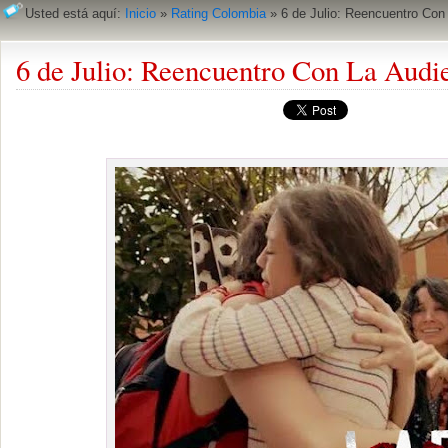
Usted está aquí:
Inicio
»
Rating Colombia
»
6 de Julio: Reencuentro Con
6 de Julio: Reencuentro Con La Audie