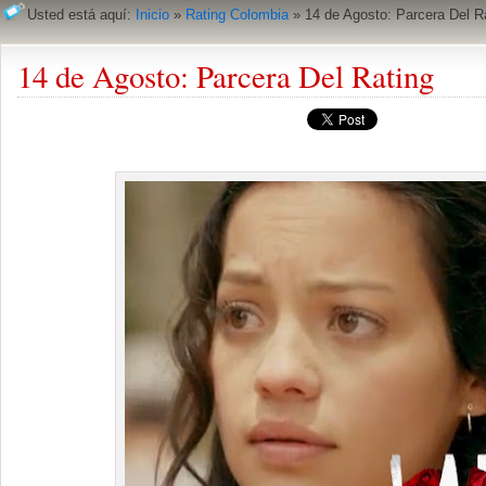
Usted está aquí:
Inicio
»
Rating Colombia
»
14 de Agosto: Parcera Del R
14 de Agosto: Parcera Del Rating