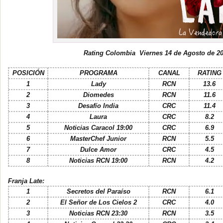
Rating Colombia Viernes 14 de Agosto de 2
POSICIÓN
PROGRAMA
CANAL
RATING
1
Lady
RCN
13.6
2
Diomedes
RCN
11.6
3
Desafío India
CRC
11.4
4
Laura
CRC
8.2
5
Noticias Caracol 19:00
CRC
6.9
6
MasterChef Junior
RCN
5.5
7
Dulce Amor
CRC
4.5
8
Noticias RCN 19:00
RCN
4.2
Franja Late:
1
Secretos del Paraíso
RCN
6.1
2
El Señor de Los Cielos 2
CRC
4.0
3
Noticias RCN 23:30
RCN
3.5