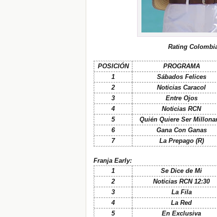
Rating Colombi
POSICIÓN
PROGRAMA
1
Sábados Felices
2
Noticias Caracol
3
Entre Ojos
4
Noticias RCN
5
Quién Quiere Ser Millona
6
Gana Con Ganas
7
La Prepago (R)
Franja Early:
1
Se Dice de Mi
2
Noticias RCN 12:30
3
La Fila
4
La Red
5
En Exclusiva