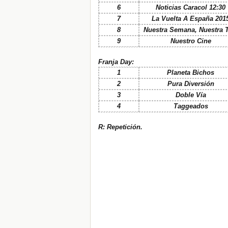
6
Noticias Caracol 12:30
7
La Vuelta A España 201
8
Nuestra Semana, Nuestra T
9
Nuestro Cine
Franja Day:
1
Planeta Bichos
2
Pura Diversión
3
Doble Vía
4
Taggeados
R: Repetición.