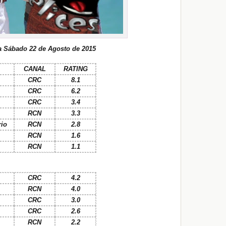
a Sábado 22 de Agosto de 2015
CANAL
RATING
CRC
8.1
CRC
6.2
CRC
3.4
RCN
3.3
rio
RCN
2.8
RCN
1.6
RCN
1.1
CRC
4.2
RCN
4.0
CRC
3.0
CRC
2.6
RCN
2.2