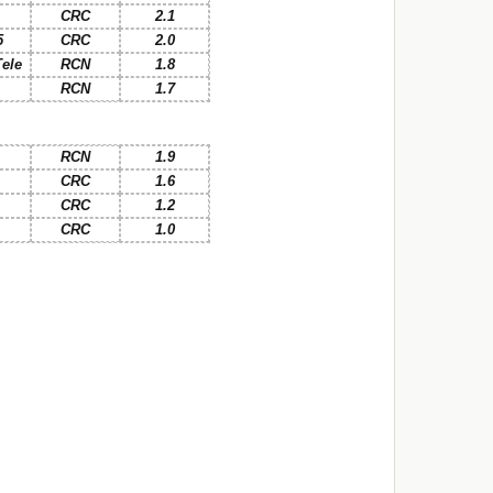
CRC
2.1
5
CRC
2.0
ele
RCN
1.8
RCN
1.7
RCN
1.9
CRC
1.6
CRC
1.2
CRC
1.0