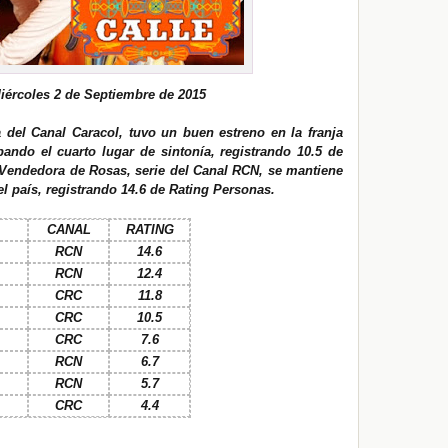
iércoles 2 de Septiembre de 2015
a del Canal Caracol,
tuvo un buen estreno en
la franja
ando el cuarto lugar de sintonía,
registrando 10.5 de
 Vendedora de Rosas, serie del Canal RCN, se mantiene
l país
, registrando 14.6 de Rating Personas.
CANAL
RATING
RCN
14.6
RCN
12.4
CRC
11.8
CRC
10.5
CRC
7.6
RCN
6.7
RCN
5.7
CRC
4.4