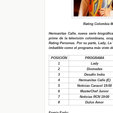
Rating Colombia M
Hermanitas Calle, nueva serie biográfic
prime de la televisión colombiana, ocup
Rating Personas. Por su parte, Lady, La
imbatible como el programa más visto de
POSICIÓN
PROGRAMA
1
Lady
2
Diomedes
3
Desafío India
4
Hermanitas Calle (E)
5
Noticias Caracol 19:00
6
MasterChef Junior
7
Noticias RCN 19:00
8
Dulce Amor
Franja Early: