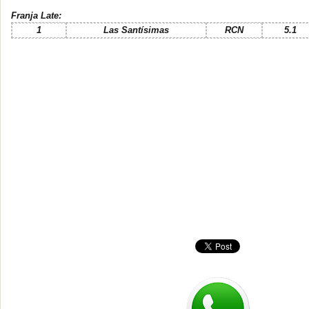
Franja Late:
1
Las Santísimas
RCN
5.1