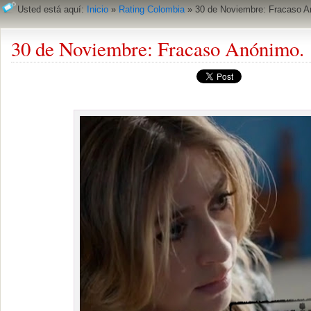
Usted está aquí:
Inicio
»
Rating Colombia
»
30 de Noviembre: Fracaso A
30 de Noviembre: Fracaso Anónimo.