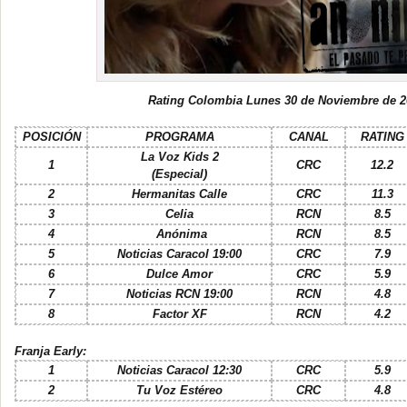
Rating Colombia Lunes 30 de Noviembre de 2
POSICIÓN
PROGRAMA
CANAL
RATING
La Voz Kids 2
1
CRC
12.2
(Especial)
2
Hermanitas Calle
CRC
11.3
3
Celia
RCN
8.5
4
Anónima
RCN
8.5
5
Noticias Caracol 19:00
CRC
7.9
6
Dulce Amor
CRC
5.9
7
Noticias RCN 19:00
RCN
4.8
8
Factor XF
RCN
4.2
Franja Early:
1
Noticias Caracol 12:30
CRC
5.9
2
Tu Voz Estéreo
CRC
4.8