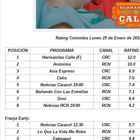
Rating Colombia Lunes 25 de Enero de 201
POSICIÓN
PROGRAMA
CANAL
RATING
1
Hermanitas Calle (F)
CRC
12.0
2
Anónima
RCN
10.0
3
Asia Express
CRC
8.9
4
Celia
RCN
7.6
5
Noticias Caracol 19:00
CRC
7.4
6
Bailando Con Las Estrellas
RCN
7.1
7
Sinú
CRC
6.4
8
Noticias RCN 19:00
RCN
4.2
Franja Early:
1
Noticias Caracol 12:30
CRC
5.7
2
Lo Que La Vida Me Robo
RCN
4.9
3
Fatmagul
CRC
4.4