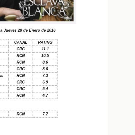
a Jueves 28 de Enero de 2016
CANAL
RATING
CRC
11.1
RCN
10.5
RCN
8.6
CRC
8.6
as
RCN
7.3
CRC
6.9
CRC
5.4
RCN
4.7
RCN
7.7