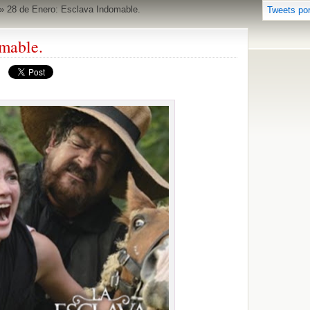
»
28 de Enero: Esclava Indomable.
Tweets po
omable.