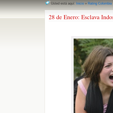
Usted está aquí:
Inicio
»
Rating Colombia
28 de Enero: Esclava Ind