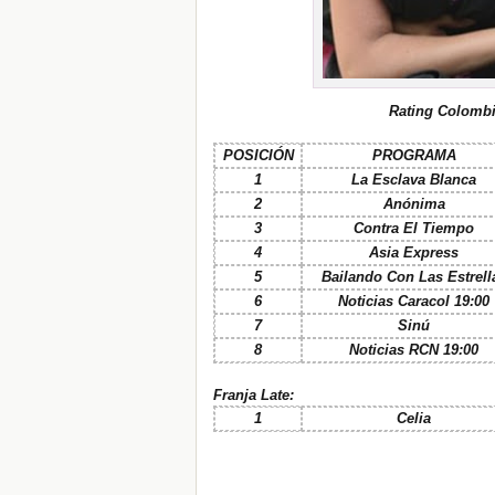
Rating Colombi
POSICIÓN
PROGRAMA
1
La Esclava Blanca
2
Anónima
3
Contra El Tiempo
4
Asia Express
5
Bailando Con Las Estrell
6
Noticias Caracol 19:00
7
Sinú
8
Noticias RCN 19:00
Franja
Late
:
1
Celia