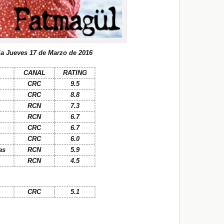
a Jueves 17 de Marzo de 2016
CANAL
RATING
CRC
9.5
CRC
8.8
RCN
7.3
RCN
6.7
CRC
6.7
CRC
6.0
as
RCN
5.9
RCN
4.5
CRC
5.1