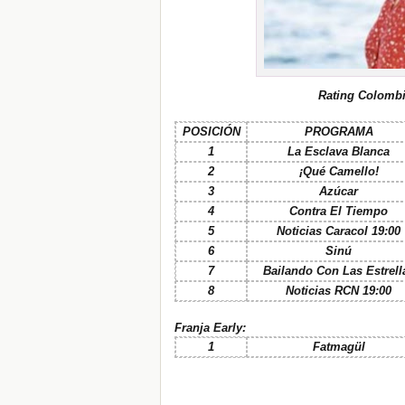
Rating Colombi
POSICIÓN
PROGRAMA
1
La Esclava Blanca
2
¡Qué Camello!
3
Azúcar
4
Contra El Tiempo
5
Noticias Caracol 19:00
6
Sinú
7
Bailando Con Las Estrell
8
Noticias RCN 19:00
Franja Early:
1
Fatmagül