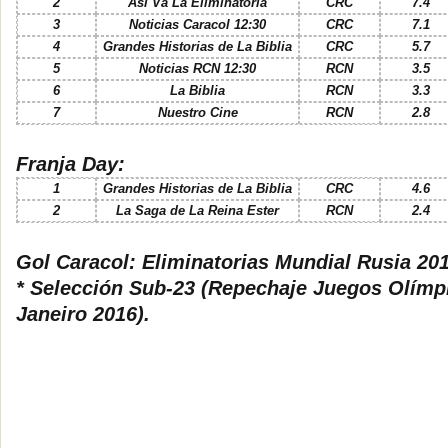
2
Así Va La Eliminatoria
CRC
7.4
3
Noticias Caracol 12:30
CRC
7.1
4
Grandes Historias de La Biblia
CRC
5.7
5
Noticias RCN 12:30
RCN
3.5
6
La Biblia
RCN
3.3
7
Nuestro Cine
RCN
2.8
Franja Day:
1
Grandes Historias de La Biblia
CRC
4.6
2
La Saga de La Reina Ester
RCN
2.4
Gol Caracol: Eliminatorias Mundial Rusia 201
* Selección Sub-23 (Repechaje Juegos Olímp
Janeiro 2016).