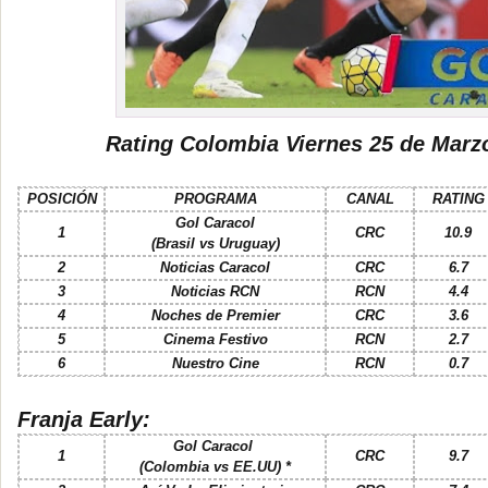
Rating Colombia Viernes 25 de Marz
POSICIÓN
PROGRAMA
CANAL
RATING
Gol Caracol
1
CRC
10.9
(Brasil vs Uruguay)
2
Noticias Caracol
CRC
6.7
3
Noticias RCN
RCN
4.4
4
Noches de Premier
CRC
3.6
5
Cinema Festivo
RCN
2.7
6
Nuestro Cine
RCN
0.7
Franja Early:
Gol Caracol
1
CRC
9.7
(Colombia vs EE.UU) *