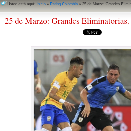
Usted está aquí:
Inicio
»
Rating Colombia
»
25 de Marzo: Grandes Elimin
25 de Marzo: Grandes Eliminatorias.