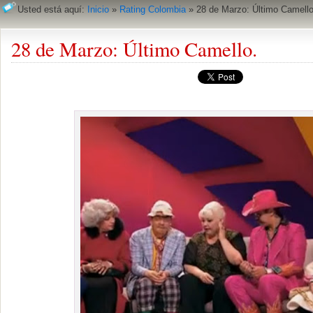
Usted está aquí:
Inicio
»
Rating Colombia
»
28 de Marzo: Último Camello
28 de Marzo: Último Camello.