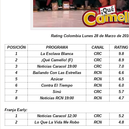
Rating Colombia Lunes 28 de Marzo de 201
POSICIÓN
PROGRAMA
CANAL
RATING
1
La Esclava Blanca
CRC
9.8
2
¡Qué Camello! (F)
CRC
8.9
3
Noticias Caracol 19:00
CRC
7.0
4
Bailando Con Las Estrellas
RCN
6.6
5
Azúcar
RCN
6.5
6
Contra El Tiempo
RCN
6.0
7
Sinú
CRC
5.7
8
Noticias RCN 19:00
RCN
4.7
Franja Early:
1
Noticias Caracol 12:30
CRC
5.2
2
Lo Que La Vida Me Robo
RCN
4.8