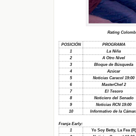
Rating Colomb
POSICIÓN
PROGRAMA
1
La Niña
2
A Otro Nivel
3
Bloque de Búsqueda
4
Azúcar
5
Noticias Caracol 19:00
6
MasterChef 2
7
El Tesoro
8
Noticiero del Senado
9
Noticias RCN 19:00
10
Informativo de la Cámar
Franja Early:
1
Yo Soy Betty, La Fea (R