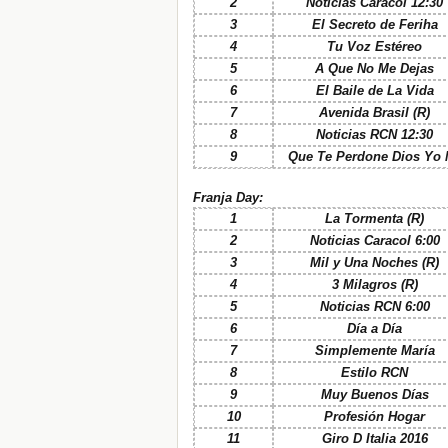
2
Noticias Caracol 12:30
3
El Secreto de Feriha
4
Tu Voz Estéreo
5
A Que No Me Dejas
6
El Baile de La Vida
7
Avenida Brasil (R)
8
Noticias RCN 12:30
9
Que Te Perdone Dios Yo 
Franja Day:
1
La Tormenta (R)
2
Noticias Caracol 6:00
3
Mil y Una Noches (R)
4
3 Milagros (R)
5
Noticias RCN 6:00
6
Día a Día
7
Simplemente Mar
í
a
8
Estilo RCN
9
Muy Buenos Días
10
Profesión Hogar
11
Giro D Italia 2016