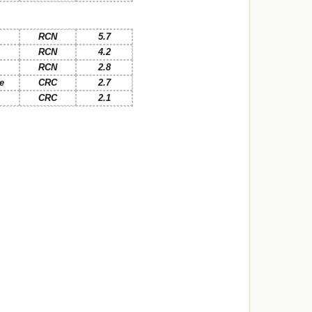
RCN
5.7
RCN
4.2
RCN
2.8
e
CRC
2.7
CRC
2.1