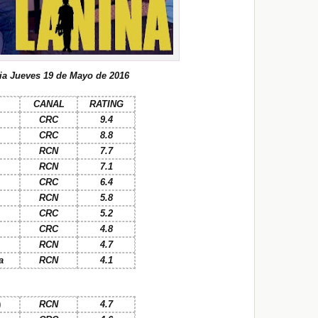
ia Jueves 19 de Mayo de 2016
CANAL
RATING
CRC
9.4
CRC
8.8
RCN
7.7
RCN
7.1
CRC
6.4
RCN
5.8
CRC
5.2
CRC
4.8
RCN
4.7
a
RCN
4.1
)
RCN
4.7