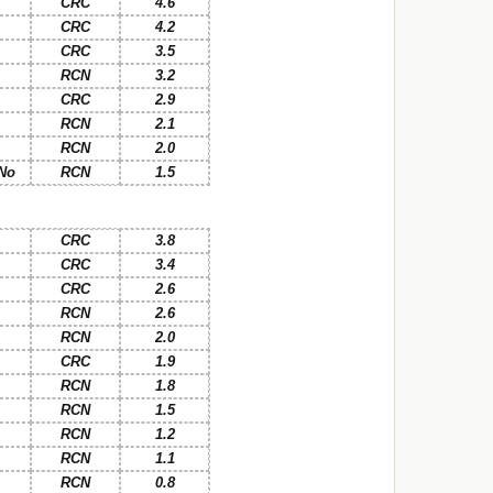
CRC
4.6
CRC
4.2
CRC
3.5
RCN
3.2
CRC
2.9
RCN
2.1
RCN
2.0
No
RCN
1.5
CRC
3.8
CRC
3.4
CRC
2.6
RCN
2.6
RCN
2.0
CRC
1.9
RCN
1.8
RCN
1.5
RCN
1.2
RCN
1.1
RCN
0.8