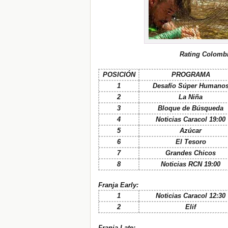
Rating Colombi
POSICIÓN
PROGRAMA
1
Desafío Súper Humano
2
La Niña
3
Bloque de Búsqueda
4
Noticias Caracol 19:00
5
Azúcar
6
El Tesoro
7
Grandes Chicos
8
Noticias RCN 19:00
Franja Early:
1
Noticias Caracol 12:30
2
Elif
Franja Late: