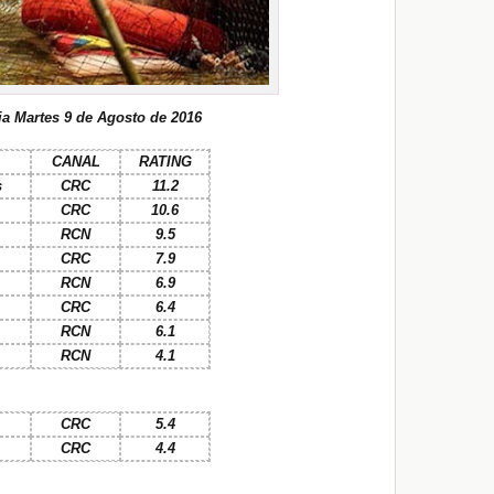
a Martes 9 de Agosto de 2016
CANAL
RATING
s
CRC
11.2
CRC
10.6
RCN
9.5
CRC
7.9
RCN
6.9
CRC
6.4
RCN
6.1
RCN
4.1
CRC
5.4
CRC
4.4