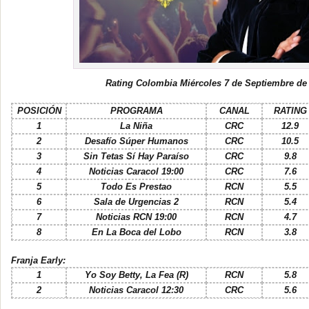
Rating Colombia Miércoles 7 de Septiembre de
POSICIÓN
PROGRAMA
CANAL
RATING
1
La Niña
CRC
12.9
2
Desafío Súper Humanos
CRC
10.5
3
Sin Tetas Sí Hay Paraíso
CRC
9.8
4
Noticias Caracol 19:00
CRC
7.6
5
Todo Es Prestao
RCN
5.5
6
Sala de Urgencias 2
RCN
5.4
7
Noticias RCN 19:00
RCN
4.7
8
En La Boca del Lobo
RCN
3.8
Franja Early:
1
Yo Soy Betty, La Fea (R)
RCN
5.8
2
Noticias Caracol 12:30
CRC
5.6