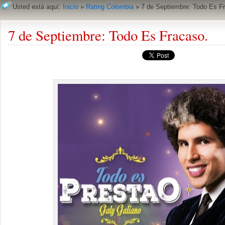
Usted está aquí:
Inicio
»
Rating Colombia
»
7 de Septiembre: Todo Es F
7 de Septiembre: Todo Es Fracaso.