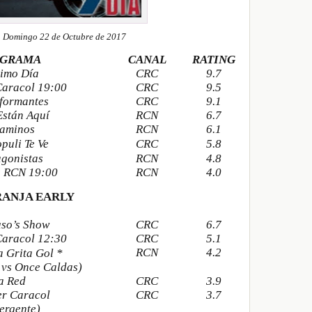
 Domingo 22 de Octubre de 2017
OGRAMA
CANAL
RATING
timo Día
CRC
9.7
Caracol 19:00
CRC
9.5
nformantes
CRC
9.1
Están Aquí
RCN
6.7
aminos
RCN
6.1
puli Te Ve
CRC
5.8
agonistas
RCN
4.8
s RCN 19:00
RCN
4.0
RANJA EARLY
uso’s Show
CRC
6.7
Caracol 12:30
CRC
5.1
RCN
4.2
 Grita Gol *
 vs Once Caldas)
a Red
CRC
3.9
er Caracol
CRC
3.7
ergente)