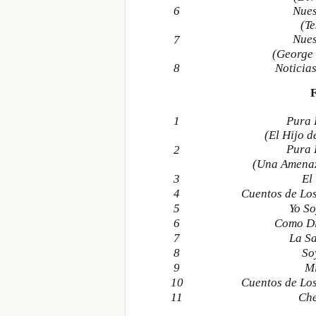
6
Nues
(Te
Nues
7
(George 
8
Noticia
1
Pura 
(El Hijo 
Pura 
2
(Una Amenaz
3
El
4
Cuentos de L
5
Yo S
6
Como Di
7
La S
8
So
9
M
10
Cuentos de L
11
Che