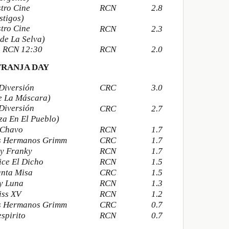
tro Cine
RCN
2.8
stigos)
tro Cine
RCN
2.3
de La Selva)
s RCN 12:30
RCN
2.0
FRANJA DAY
Diversión
CRC
3.0
de La Máscara)
Diversión
CRC
2.7
a En El Pueblo)
 Chavo
RCN
1.7
os Hermanos Grimm
CRC
1.7
oy Franky
RCN
1.7
ce El Dicho
RCN
1.5
anta Misa
CRC
1.5
y Luna
RCN
1.3
iss XV
RCN
1.2
os Hermanos Grimm
CRC
0.7
spirito
RCN
0.7