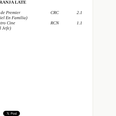
RANJA LATE
 de Premier
CRC
2.1
iel En Familia)
tro Cine
RCN
1.1
l Jefe)