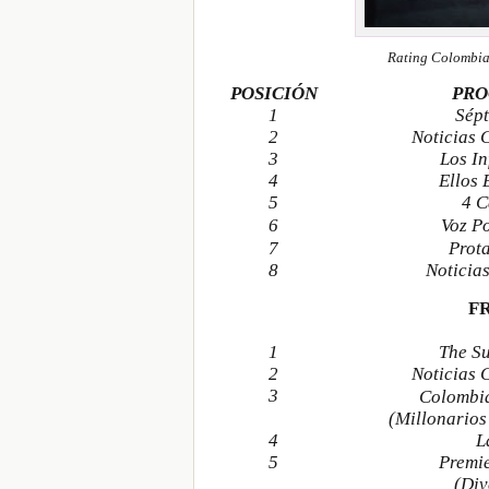
Rating Colombia
POSICIÓN
PR
1
Sép
2
Noticias 
3
Los I
4
Ellos 
5
4 C
6
Voz Po
7
Prot
8
Noticia
F
1
The S
2
Noticias 
3
Colombia
(Millonarios
4
L
5
Premi
(Div