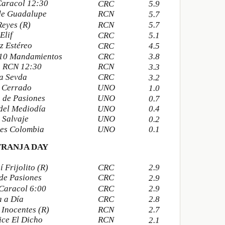
Caracol 12:30
CRC
5.9
de Guadalupe
RCN
5.7
Reyes (R)
RCN
5.7
Elif
CRC
5.1
z Estéreo
CRC
4.5
 10 Mandamientos
CRC
3.8
s RCN 12:30
RCN
3.3
a Sevda
CRC
3.2
 Cerrado
UNO
1.0
 de Pasiones
UNO
0.7
 del Mediodía
UNO
0.4
 Salvaje
UNO
0.2
nes Colombia
UNO
0.1
FRANJA DAY
 Frijolito (R)
CRC
2.9
de Pasiones
CRC
2.9
 Caracol 6:00
CRC
2.9
a a Día
CRC
2.8
 Inocentes (R)
RCN
2.7
ce El Dicho
RCN
2.1