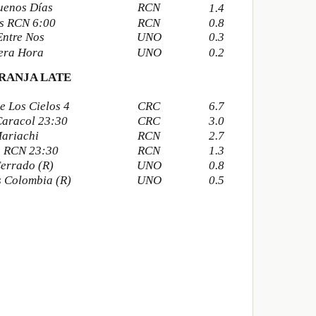
uenos Días
RCN
1.4
as RCN 6:00
RCN
0.8
Entre Nos
UNO
0.3
era Hora
UNO
0.2
RANJA LATE
e Los Cielos 4
CRC
6.7
Caracol 23:30
CRC
3.0
Mariachi
RCN
2.7
s RCN 23:30
RCN
1.3
errado (R)
UNO
0.8
s Colombia (R)
UNO
0.5