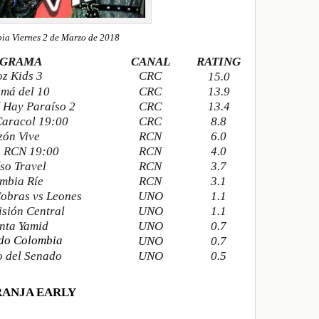
ia Viernes 2 de Marzo de 2018
OGRAMA
CANAL
RATING
oz Kids 3
CRC
15.0
má del 10
CRC
13.9
í Hay Paraíso 2
CRC
13.4
Caracol 19:00
CRC
8.8
zón Vive
RCN
6.0
s RCN 19:00
RCN
4.0
so Travel
RCN
3.7
mbia Ríe
RCN
3.1
Cobras vs Leones
UNO
1.1
sión Central
UNO
1.1
nta Yamid
UNO
0.7
odo Colombia
UNO
0.7
o del Senado
UNO
0.5
RANJA EARLY