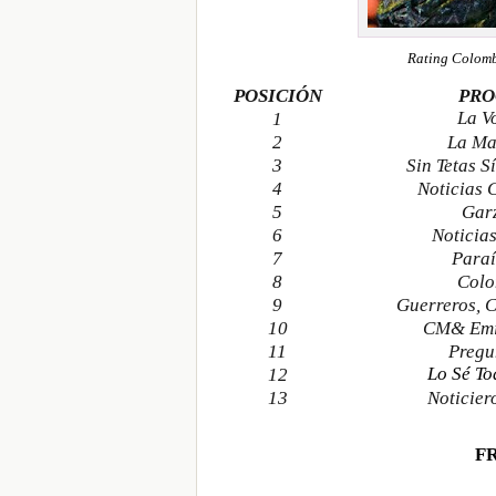
Rating Colomb
POSICIÓN
PR
La V
1
2
La Ma
3
Sin Tetas S
4
Noticias 
5
Gar
6
Noticia
7
Paraí
8
Colo
9
Guerreros, 
10
CM& Emi
11
Pregu
Lo Sé T
12
13
Noticier
F