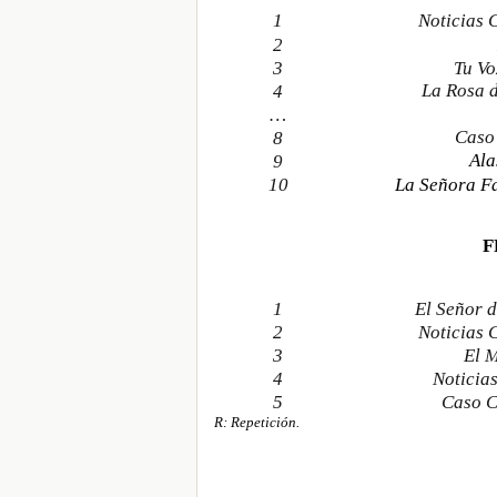
1
Noticias 
2
3
Tu Vo
La Rosa 
4
…
Caso
8
Ala
9
10
La Señora Fa
F
1
El Señor d
2
Noticias 
3
El 
4
Noticia
5
Caso C
R: Repetición.