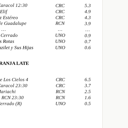
Caracol 12:30
CRC
5.3
Elif
CRC
4.9
z Estéreo
CRC
4.3
de Guadalupe
RCN
3.9
…
…
…
 Cerrado
UNO
0.9
s Rotas
UNO
0.7
zilet y Sus Hijas
UNO
0.6
RANJA LATE
e Los Cielos 4
CRC
6.5
Caracol 23:30
CRC
3.7
Mariachi
RCN
2.5
s RCN 23:30
RCN
1.6
errado (R)
UNO
0.5