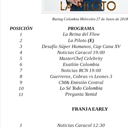
Rating Colombia Miércoles 27 de Junio de 2018
POSICIÓN
PROGRAMA
La Reina del Flow
1
2
La Piloto
(E)
3
Desafío Súper Humanos, Cap Cana XV
4
Noticias Caracol 19:00
5
MasterChef Celebrity
6
Exatlón Colombia
7
Noticias RCN 19:00
8
Guerreros, Cobras vs Leones 3
9
CM& Emisión Central
Lo Sé Todo Colombia
10
Pregunta Yamid
11
FRANJA EARLY
1
Noticias Caracol 12:30