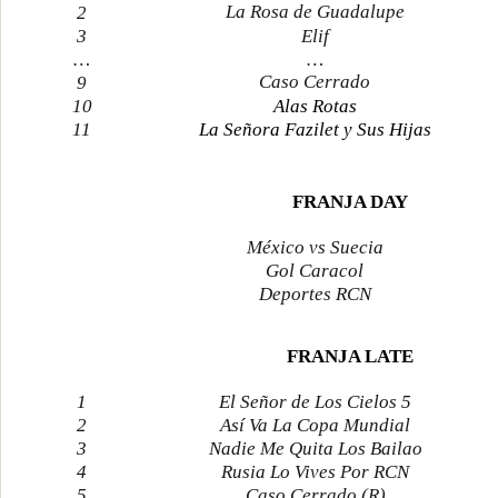
La Rosa de Guadalupe
2
3
Elif
…
…
Caso Cerrado
9
10
Alas Rotas
11
La Señora Fazilet y Sus Hijas
FRANJA DAY
México vs Suecia
Gol Caracol
Deportes RCN
FRANJA LATE
1
El Señor de Los Cielos 5
2
Así Va La Copa Mundial
3
Nadie Me Quita Los Bailao
4
Rusia Lo Vives Por RCN
5
Caso Cerrado (R)