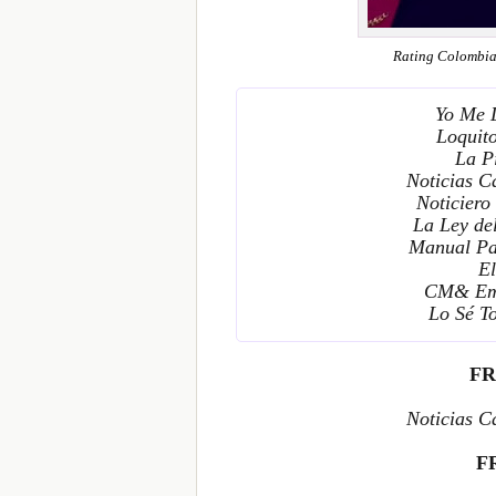
Rating Colombia
Yo Me 
Loquit
La P
Noticias C
Noticiero
La Ley de
Manual Pa
El
CM& Emis
Lo Sé T
FR
Noticias C
F