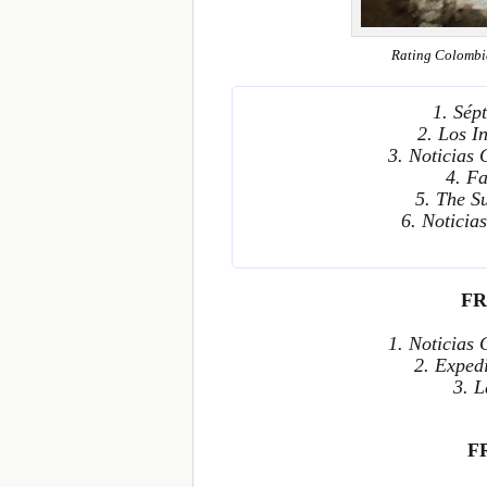
Rating Colombi
1. Sép
2. Los I
3. Noticias
4. F
5. The S
6. Notici
FR
1. Noticias
2. Exped
3. 
F