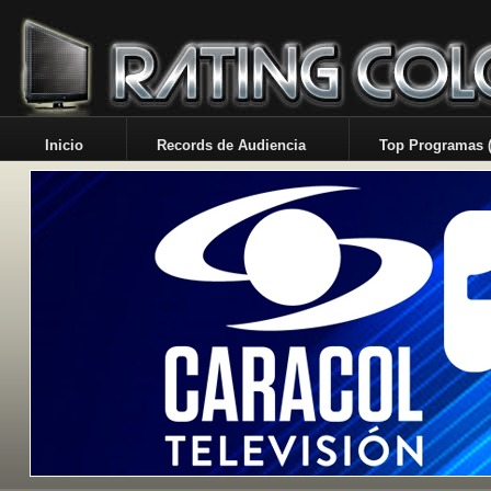
Inicio
Records de Audiencia
Top Programas (